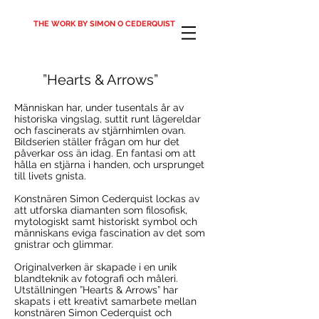
THE WORK BY SIMON O CEDERQUIST
”Hearts & Arrows”
Människan har, under tusentals år av
historiska vingslag, suttit runt lägereldar
och fascinerats av stjärnhimlen ovan.
Bildserien ställer frågan om hur det
påverkar oss än idag. En fantasi om att
hålla en stjärna i handen, och ursprunget
till livets gnista.
Konstnären Simon Cederquist lockas av
att utforska diamanten som filosofisk,
mytologiskt samt historiskt symbol och
människans eviga fascination av det som
gnistrar och glimmar.
Originalverken är skapade i en unik
blandteknik av fotografi och måleri.
Utställningen ”Hearts & Arrows” har
skapats i ett kreativt samarbete mellan
konstnären Simon Cederquist och